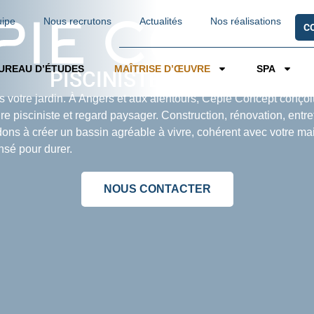
uipe
Nous recrutons
Actualités
Nos réalisations
C
UREAU D’ÉTUDES
MAÎTRISE D’ŒUVRE
SPA
PISCINISTE À ANGERS
ns votre jardin. À Angers et aux alentours, Cepie Concept conçoi
e pisciniste et regard paysager. Construction, rénovation, entre
s à créer un bassin agréable à vivre, cohérent avec votre ma
nsé pour durer.
NOUS CONTACTER