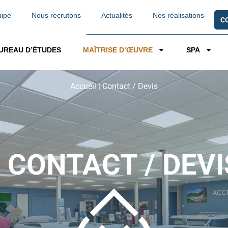
uipe
Nous recrutons
Actualités
Nos réalisations
C
UREAU D’ÉTUDES
MAÎTRISE D’ŒUVRE
SPA
Accueil
|
Contact / Devis
CONTACT / DEVI