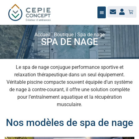
NOTRE ÉQUIPE
BUREAU D’ÉTUDES
MAÎTRISE D’ŒUVRE
JARDIN / PAYSAGE
NOUS RECRUTONS
Accueil
|
Boutique
|
Spa de nage
SPA DE NAGE
Le spa de nage conjugue performance sportive et
relaxation thérapeutique dans un seul équipement.
Véritable piscine compacte souvent équipée d’un système
de nage à contre-courant, il offre une solution complète
pour l’entraînement aquatique et la récupération
musculaire.
Nos modèles de spa de nage