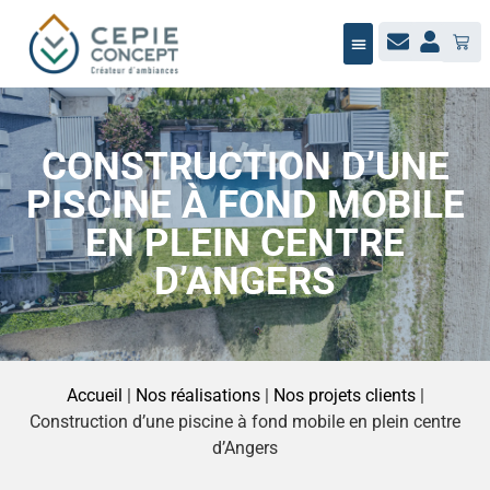
NOTRE ÉQUIPE
BUREAU D’ÉTUDES
MAÎTRISE D’ŒUVRE
JARDIN / PAYSAGE
NOUS RECRUTONS
CONSTRUCTION D’UNE
PISCINE À FOND MOBILE
EN PLEIN CENTRE
D’ANGERS
Accueil
|
Nos réalisations
|
Nos projets clients
|
Construction d’une piscine à fond mobile en plein centre
d’Angers