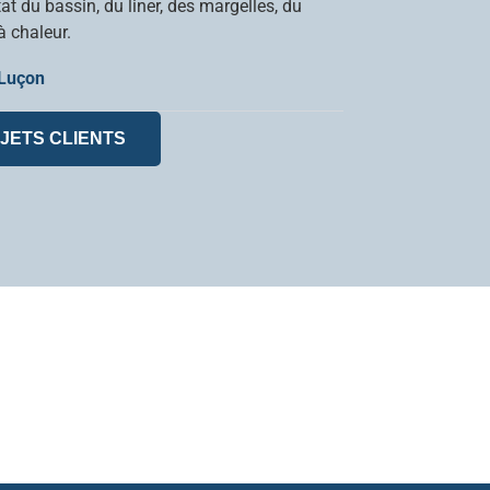
at du bassin, du liner, des margelles, du
à chaleur.
 Luçon
JETS CLIENTS