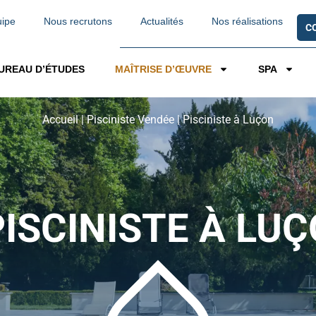
uipe
Nous recrutons
Actualités
Nos réalisations
C
UREAU D’ÉTUDES
MAÎTRISE D’ŒUVRE
SPA
Accueil
|
Pisciniste Vendée
|
Pisciniste à Luçon
PISCINISTE À LU