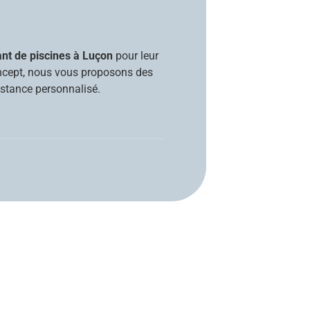
ant de piscines à Luçon
pour leur
 Concept, nous vous proposons des
istance personnalisé.