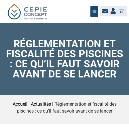
NOTRE ÉQUIPE
BUREAU D’ÉTUDES
MAÎTRISE D’ŒUVRE
JARDIN / PAYSAGE
NOUS RECRUTONS
RÉGLEMENTATION ET
FISCALITÉ DES PISCINES
: CE QU’IL FAUT SAVOIR
AVANT DE SE LANCER
Accueil
|
Actualités
|
Réglementation et fiscalité des
piscines : ce qu’il faut savoir avant de se lancer