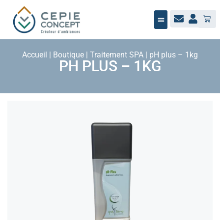
NOTRE ÉQUIPE
BUREAU D’ÉTUDES
MAÎTRISE D’ŒUVRE
JARDIN / PAYSAGE
NOUS RECRUTONS
Accueil
|
Boutique
|
Traitement SPA
|
pH plus – 1kg
PH PLUS – 1KG