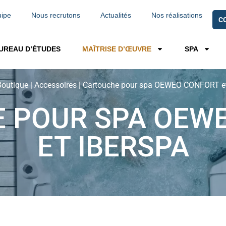
uipe
Nous recrutons
Actualités
Nos réalisations
C
UREAU D’ÉTUDES
MAÎTRISE D’ŒUVRE
SPA
Boutique
|
Accessoires
|
Cartouche pour spa OEWEO CONFORT e
 POUR SPA OEW
ET IBERSPA