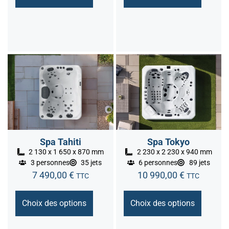
Spa Tahiti
Spa Tokyo
2 130 x 1 650 x 870 mm
2 230 x 2 230 x 940 mm
3 personnes
35 jets
6 personnes
89 jets
7 490,00
€
10 990,00
€
TTC
TTC
Choix des options
Choix des options