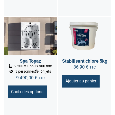
Spa Topaz
Stabilisant chlore 5kg
2 200 x 1 560 x 900 mm
36,90
€
TTC
3 personnes
64 jets
9 490,00
€
TTC
Ajouter au panier
Choix des options