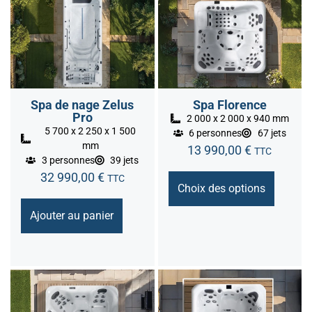
Spa de nage Zelus
Spa Florence
Pro
2 000 x 2 000 x 940 mm
5 700 x 2 250 x 1 500
6 personnes
67 jets
mm
13 990,00
€
TTC
3 personnes
39 jets
32 990,00
€
TTC
Choix des options
Ajouter au panier