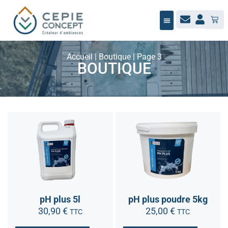
NOTRE ÉQUIPE
BUREAU D’ÉTUDES
MAÎTRISE D’ŒUVRE
JARDIN / PAYSAGE
NOUS RECRUTONS
Accueil
|
Boutique
|
Page 3
BOUTIQUE
pH plus 5l
pH plus poudre 5kg
30,90
€
25,00
€
TTC
TTC