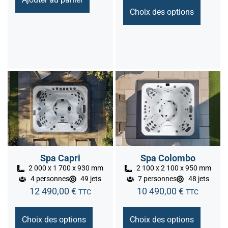
Choix des options
Spa Capri
Spa Colombo
2 000 x 1 700 x 930 mm
2 100 x 2 100 x 950 mm
4 personnes
49 jets
7 personnes
48 jets
12 490,00
€
10 490,00
€
TTC
TTC
Choix des options
Choix des options