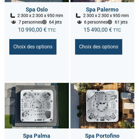
Spa Oslo
Spa Palermo
2 300 x 2 300 x 950 mm
2 300 x 2 300 x 950 mm
7 personnes
64 jets
6 personnes
61 jets
10 990,00
€
15 490,00
€
TTC
TTC
Choix des options
Choix des options
Spa Palma
Spa Portofino