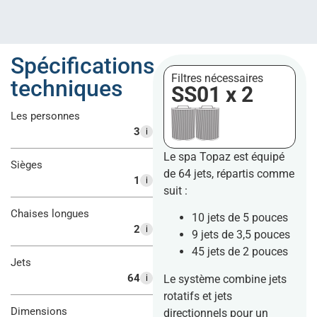
Spécifications
Filtres nécessaires
techniques
SS01 x 2
Les personnes
3
i
Le spa Topaz est équipé
Sièges
de 64 jets, répartis comme
1
i
suit :
Chaises longues
10 jets de 5 pouces
2
i
9 jets de 3,5 pouces
45 jets de 2 pouces
Jets
64
Le système combine jets
i
rotatifs et jets
Dimensions
directionnels pour un