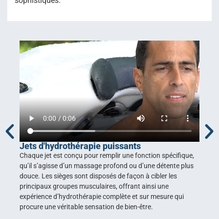
sophistiqués.
Jets d'hydrothérapie puissants
Pl
Chaque jet est conçu pour remplir une fonction spécifique,
Pla
qu’il s’agisse d’un massage profond ou d’une détente plus
esp
douce. Les sièges sont disposés de façon à cibler les
dél
principaux groupes musculaires, offrant ainsi une
aig
expérience d’hydrothérapie complète et sur mesure qui
suf
procure une véritable sensation de bien-être.
pla
par