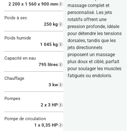
2 200 x 1 560 x 900 mm
i
massage complet et
personnalisé. Les jets
Poids à sec
rotatifs offrent une
250 kg
i
pression profonde, idéale
pour détendre les tensions
Poids humide
dorsales, tandis que les
1 045 kg
i
jets directionnels
proposent un massage
Capacité en eau
plus doux et ciblé, parfait
795 litres
i
pour soulager les muscles
fatigués ou endoloris.
Chauffage
3 kw
i
Pompes
2 x 3 HP
i
Pompe de circulation
1 x 0,35 HP
i