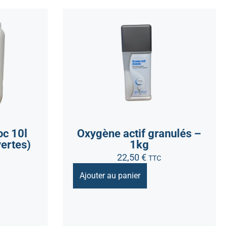
oc 10l
Oxygène actif granulés –
vertes)
1kg
22,50
€
TTC
Ajouter au panier