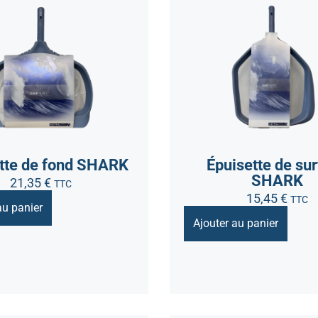
tte de fond SHARK
Épuisette de su
SHARK
21,35
€
TTC
15,45
€
TTC
au panier
Ajouter au panier