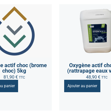
e actif choc (brome
Oxygène actif ch
choc) 5kg
(rattrapage eaux 
81,90
€
48,90
€
TTC
TTC
au panier
Ajouter au panier