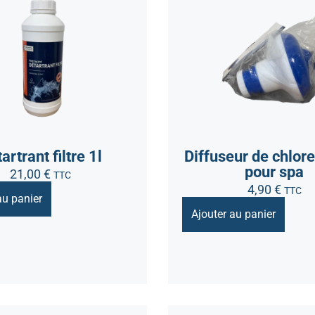
artrant filtre 1l
Diffuseur de chlor
pour spa
21,00
€
TTC
4,90
€
TTC
au panier
Ajouter au panier