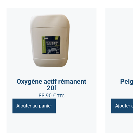
Oxygène actif rémanent
Peig
20l
83,90
€
TTC
Ajouter au panier
Ajouter 