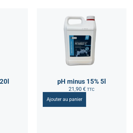
20l
pH minus 15% 5l
21,90
€
TTC
Ajouter au panier