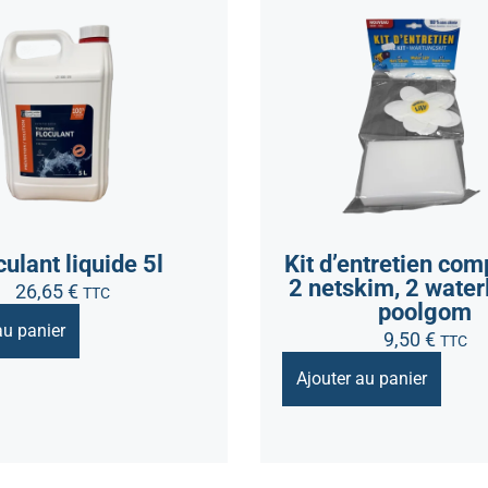
culant liquide 5l
Kit d’entretien co
2 netskim, 2 waterl
26,65
€
TTC
poolgom
au panier
9,50
€
TTC
Ajouter au panier