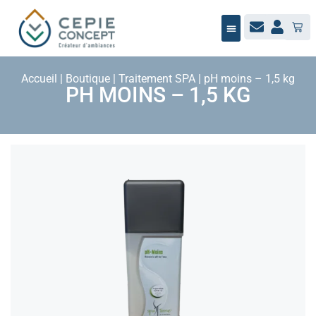
NOTRE ÉQUIPE
BUREAU D’ÉTUDES
MAÎTRISE D’ŒUVRE
JARDIN / PAYSAGE
NOUS RECRUTONS
Accueil
|
Boutique
|
Traitement SPA
|
pH moins – 1,5 kg
PH MOINS – 1,5 KG